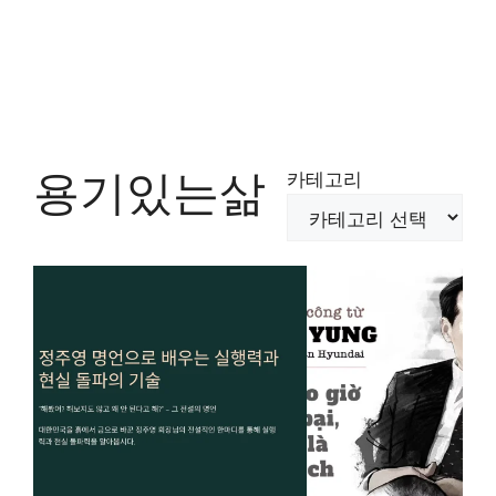
용기있는삶
카테고리