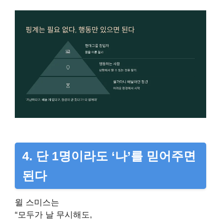
4. 단 1명이라도 ‘나’를 믿어주면
된다
윌 스미스는
“모두가 날 무시해도,