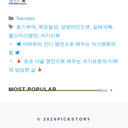
정신!
Categories
Success
Tags
동기부여
,
목표달성
,
성장마인드셋
,
실패극복
,
윌스미스명언
,
자기신뢰
🕊 마하트마 간디 명언으로 배우는 자기변화의
힘 🕊
코코 샤넬 명언으로 배우는 자기표현의 미학
과 당당한 삶
MOST
POPULAR
More
© 2026PICKSTORY