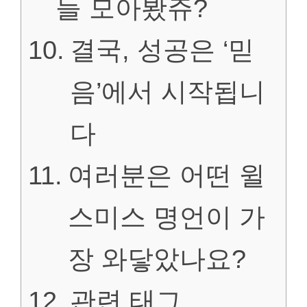
들 모아봤쥬?
결국, 성공은 ‘믿
음’에서 시작됩니
다
여러분은 어떤 윌
스미스 명언이 가
장 와닿았나요?
관련 태그