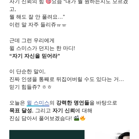
자기 신뢰의 힘
요즘 “내가 뭘 원하는지도 모르겠
고,
뭘 해도 잘 안 풀려요…”
이런 말 자주 들리쥬ㅠㅠ
근데 그런 우리에게
윌 스미스가 던지는 한 마디!
“자기 자신을 믿어라”
이 단순한 말이,
진짜 인생을 통째로 뒤집어버릴 수도 있다는 거…
믿기 힘들쥬? ㅎㅎ
오늘은
윌 스미스
의
강력한 명언들
을 바탕으로
목표 달성
, 그리고
자기 신뢰
에 대해
진심 담아서 풀어보겠슴다!