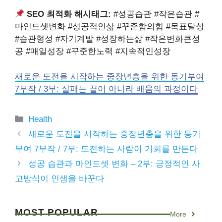
SEO 최적화 해시태그:
#성공습관 #작은습관 #
마인드셋변화 #성공적인삶 #꾸준함의힘 #목표달성
#습관형성 #자기계발 #성장하는삶 #작은변화큰성
공 #매일성장 #꾸준한노력 #지속적인성장
새로운 도전을 시작하는 중장년층을 위한 동기부여
7부작 / 3부: 실패는 끝이 아니라 배움의 과정이다
Categories
Health
새로운 도전을 시작하는 중장년층을 위한 동기
부여 7부작 / 7부: 도전하는 사람이 기회를 만든다
성공 습관과 마인드셋 변화 – 2부: 긍정적인 사
고방식이 인생을 바꾼다
MOST
POPULAR
More