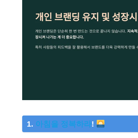
1.
아침을 정복하라
!