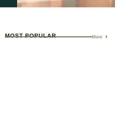
MOST
POPULAR
More