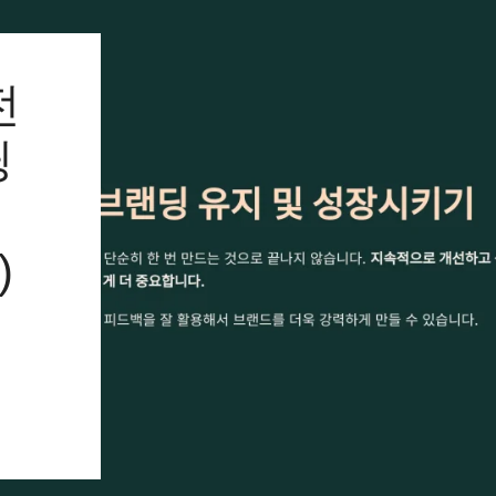
전
딩
)