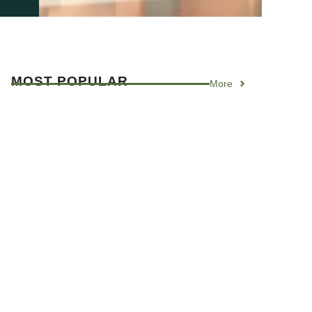
MOST
POPULAR
More