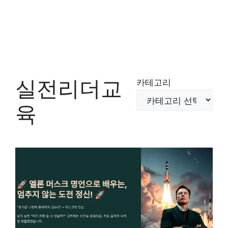
실전리더교
카테고리
육