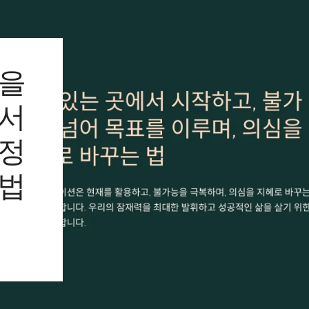
움을
에서
진정
 법