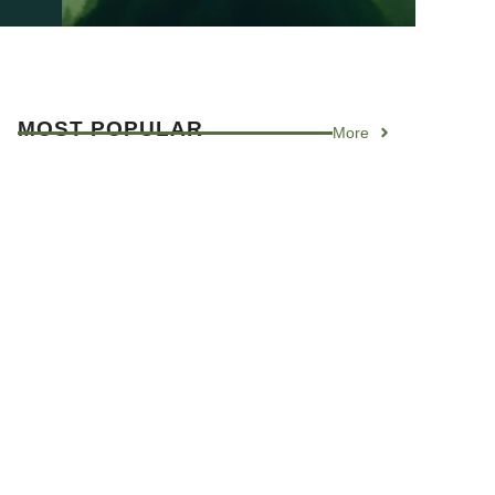
MOST
POPULAR
More